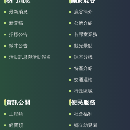
熱門消息
關於鹿谷
邀請
最新消息
鹿谷簡介
23日
24日
25日
26日
27日
28日
29日
邀請
祭祀
新聞稿
公所介紹
30日
31日
1日
2日
3日
4日
5日
招標公告
各課室業務
徵才公告
觀光景點
活動訊息與活動報名
課室分機
特產介紹
交通運輸
行政區域
資訊公開
便民服務
工程類
社會福利
經費類
鄉立幼兒園