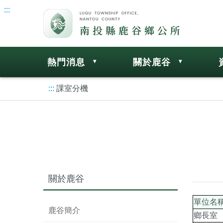
:::
熱門消息
關於鹿谷
:::
課室分機
關於鹿谷
單位名
鹿谷簡介
鄉長室