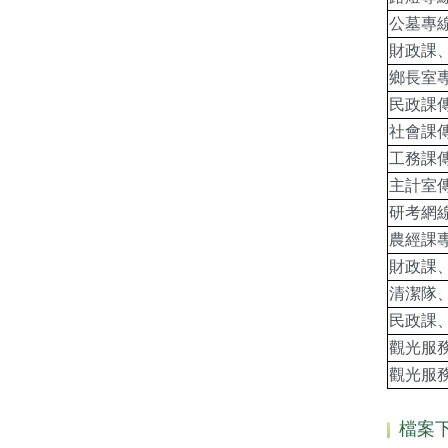
公墓專
財政課
鄉長室
民政課
社會課
工務課
主計室
研考網
農經課
財政課
清潔隊
民政課
觀光服
觀光服
檔案