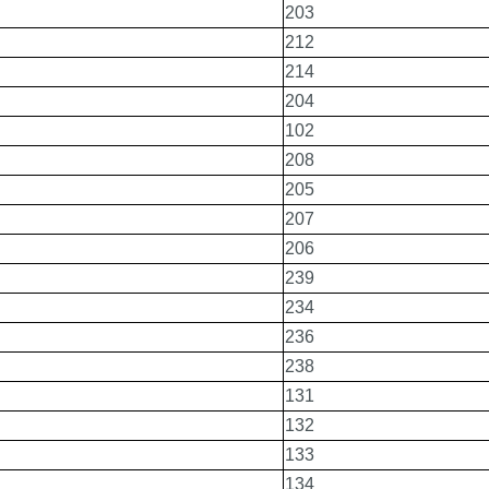
203
212
214
204
102
208
205
207
206
239
234
236
238
131
132
133
134