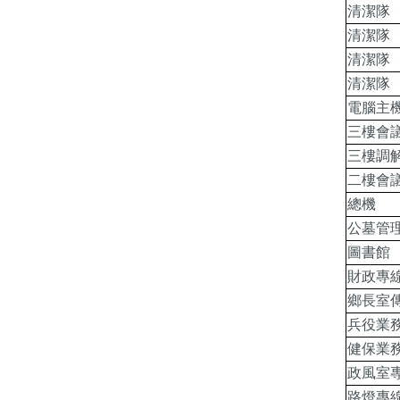
清潔隊
清潔隊
清潔隊
清潔隊
電腦主
三樓會
三樓調
二樓會
總機
公墓管
圖書館
財政專
鄉長室
兵役業
健保業
政風室
路燈專