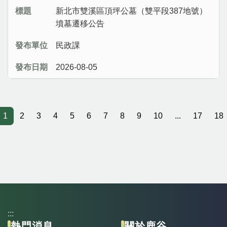
新北市雙溪區頂坪公墓（雙平段387地號）
墳墓遷移公告
民政課
2026-08-05
1
2
3
4
5
6
7
8
9
10
...
17
18
:::
熱門消息
關於鹿谷