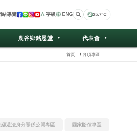
網站導覽
字級
ENG
25.7°C
鹿谷鄉銘恩堂
代表會
首頁
各項專區
突廻避法身分關係公開專區
國家賠償專區