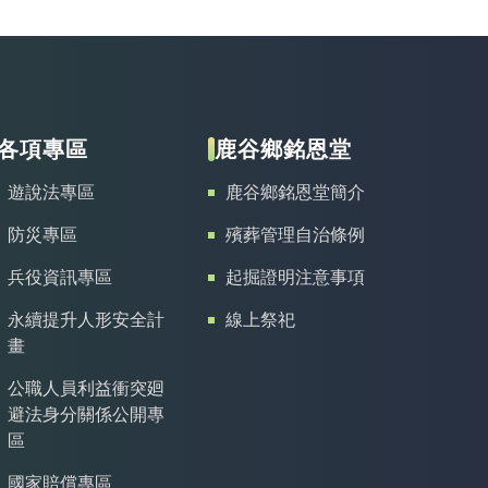
各項專區
鹿谷鄉銘恩堂
遊說法專區
鹿谷鄉銘恩堂簡介
防災專區
殯葬管理自治條例
兵役資訊專區
起掘證明注意事項
永續提升人形安全計
線上祭祀
畫
公職人員利益衝突廻
避法身分關係公開專
區
國家賠償專區