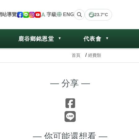
網站導覽
字級
ENG
23.7°C
鹿谷鄉銘恩堂
代表會
首頁
經費類
— 分享 —
— 你可能還想看 —