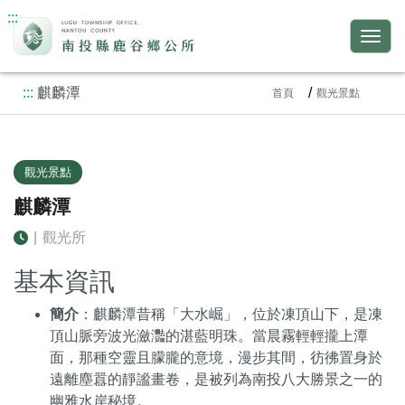
:::
:::
麒麟潭
首頁
觀光景點
觀光景點
麒麟潭
|
觀光所
基本資訊
簡介
：麒麟潭昔稱「大水崛」，位於凍頂山下，是凍
頂山脈旁波光瀲灩的湛藍明珠。當晨霧輕輕攏上潭
面，那種空靈且朦朧的意境，漫步其間，彷彿置身於
遠離塵囂的靜謐畫卷，是被列為南投八大勝景之一的
幽雅水岸秘境。