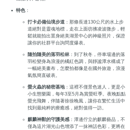
特色
：
打卡必備仙境步道
：那條長達130公尺的水上步
道絕對是靈魂地標，走在上面彷彿凌波微步，輕
鬆就能拍出置身絕美湖景中心的神級照片，保證
讓你的社群平台詢問度爆表。
隨拍隨美的落羽松林
：到了秋冬，停車場邊的落
羽松變身為浪漫的橘紅色調，與靜謐潭水構成了
一幅絕美畫布，怎麼拍都像是在國外旅遊，浪漫
氣氛簡直破表。
螢火蟲的秘密基地
：這裡不僅景色迷人，更是小
小生態樂園，每年3至5月為賞螢旺季。夜晚點點
螢光飛舞，伴隨著徐徐晚風，讓你在繁忙生活中
找到最純粹的療癒感，絕對值得一訪。
麒麟神獸的守護美感
：潭邊佇立的麒麟藝品，不
僅為這片湖光山色增添了一抹神話色彩，更將在