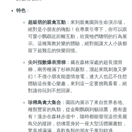
特色
：
超級萌的親禽互動
：來到親禽園與生命演示場，
絕對是小朋友的嗨點！在專業引導下，你可以跟
可愛小鸚鵡近距離互動，欣賞牠們聰明的行為展
示。這種寓教於樂的體驗，絕對能讓大人小孩都
留下超難忘的快樂回憶。
尖叫指數爆表滑梯
：藏在森林深處的超長溜滑
梯，兩旁種滿了杉林與蕨類，溜起來既刺激又夢
幻！不僅小朋友能盡情放電，連大人也忍不住想
體驗這份童心樂趣，來到這一定要挑戰看看，絕
對讓你玩到不想回家。
珍稀鳥禽大集合
：園區內展示了來自世界各地、
種類豐富的鳥類，從金剛鸚鵡到貓頭鷹，應有盡
有！漫步在森林步道中，隨時都能發現這些美麗
鳥兒的蹤跡，彷彿置身於一座大型活體圖書館，
驚喜感滿滿，喜歡鳥類的朋友千萬別錯過。