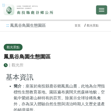
:::
:::
鳳凰谷鳥園生態園區
首頁
觀光景點
觀光景點
鳳凰谷鳥園生態園區
|
觀光所
基本資訊
簡介
：座落於南投縣鹿谷鄉鳳凰山麓，此地為台灣指
標性生態教育基地。園區遍布廣闊天然森林地貌，空
氣中縈繞著山林特有的芬芳。除展示全球珍稀鳥禽
外，亦為深入體驗自然生態與清治時期人文歷史遺產
的秘境場所。